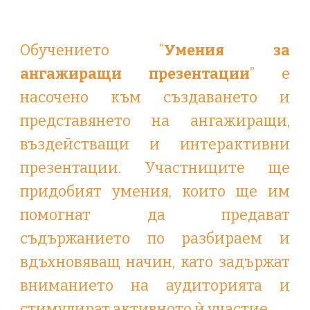
Обучението “
Умения за
ангажиращи презентации
” е
насочено към създаването и
представянето на ангажиращи,
въздействащи и интерактивни
презентации. Участниците ще
придобият умения, които ще им
помогнат да предават
съдържанието по разбираем и
вдъхновяващ начин, като задържат
вниманието на аудиторията и
стимулират активното ѝ участие.