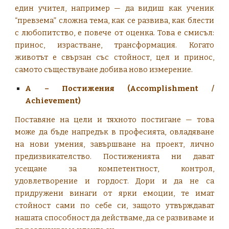
един учител, например — да видиш как ученик
“превзема” сложна тема, как се развива, как блести
с любопитство, е повече от оценка. Това е смисъл:
принос, израстване, трансформация. Когато
животът е свързан със стойност, цел и принос,
самото съществуване добива ново измерение.
A – Постижения (Accomplishment /
Achievement)
Поставяне на цели и тяхното постигане — това
може да бъде напредък в професията, овладяване
на нови умения, завършване на проект, лично
предизвикателство. Постиженията ни дават
усещане за компетентност, контрол,
удовлетворение и гордост. Дори и да не са
придружени винаги от ярки емоции, те имат
стойност сами по себе си, защото утвърждават
нашата способност да действаме, да се развиваме и