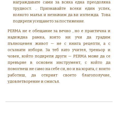
награждавате сами за всяка една преодоляна
трудност. . Признавайте всеки един успех,
колкото малък и незначим да ви изглежда. Това
подкрепя усещането за постижение.
PERMA не е обещание за вечно , но е практична и
надеждна рамка, която ни учи да градим
пълноценен живот — не с книга рецепти, а с
осъзнати избори. За теб като учител, треньор и
човек, който подкрепя други — PERMA може да се
превърне в основен инструмент, с който да
помогнеш не само на себе си, но и на хората, с които
работиш, да открият своето благополучие,
удовлетворение и смисъл.