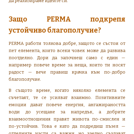
да реализираме идеите си.
Защо PERMA подкрепя
устойчиво благополучие?
PERMA работи толкова добре, защото се състои от
пет елемента, които всеки човек може да развива
поотделно. Дори да започнеш само с един —
например повече време за неща, които ти носят
радост — вече правиш крачка към по-добро
благополучие.
В същото време, когато няколко елемента се
съчетаят, те се усилват взаимно. Позитивните
емоции дават повече енергия, ангажираността
води до усещане за напредък, а добрите
взаимоотношения правят живота по-смислен и
по-устойчив. Това е като да подредиш пъзел —
отделните части са важни, но заедно създават