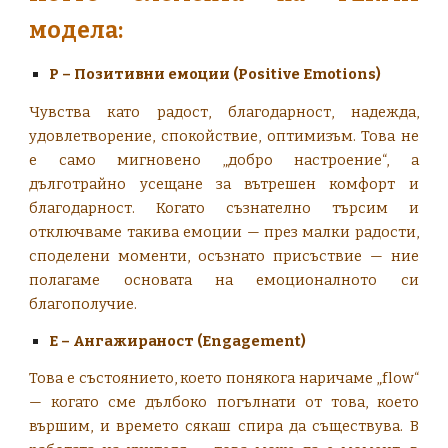
модела:
P – Позитивни емоции (Positive Emotions)
Чувства като радост, благодарност, надежда,
удовлетворение, спокойствие, оптимизъм. Това не
е само мигновено „добро настроение“, а
дълготрайно усещане за вътрешен комфорт и
благодарност. Когато съзнателно търсим и
отключваме такива емоции — през малки радости,
споделени моменти, осъзнато присъствие — ние
полагаме основата на емоционалното си
благополучие.
E – Ангажираност (Engagement)
Това е състоянието, което понякога наричаме „flow“
— когато сме дълбоко погълнати от това, което
вършим, и времето сякаш спира да съществува. В