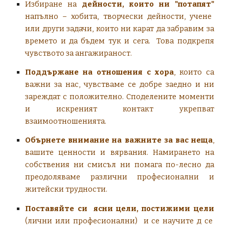
Избиране на
дейности, които ни "потапят"
напълно – хобита, творчески дейности, учене
или други задачи, които ни карат да забравим за
времето и да бъдем тук и сега. Това подкрепя
чувството за ангажираност.
Поддържане на отношения с хора
, които са
важни за нас, чувстваме се добре заедно и ни
зареждат с положително. Споделените моменти
и искреният контакт укрепват
взаимоотношенията.
Обърнете внимание на важните за вас неща
,
вашите ценности и вярвания. Намирането на
собствения ни смисъл ни помага по-лесно да
преодоляваме различни професионални и
житейски трудности.
Поставяйте си ясни цели, постижими цели
(лични или професионални) и се научите д се