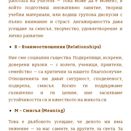
работата на учителя — това може да е момент, в
който подготвяш иновативно занятие, твориш
учебни материали, или водиш групова дискусия с
пълно внимание и страст. Ангажираността дава
усещане за смисъл, творчество, удовлетворение и
лично развитие.
R – Взаимоотношения (Relationships)
Ние сме социални същества. Подкрепящи, искрени,
доверени връзки — с колеги, ученици, приятели,
семейство — са критични за нашето благополучие.
Отношенията ни дават сигурност, споделеност,
подкрепа, смисъл. Когато ги поддържаме
съзнателно и ги ценим, ние засилваме
устойчивостта си и качеството на живота си.
M – Смисъл (Meaning)
Това е дълбокото усещане, че делото ни има
значение — за нас самите, за другите, за света. За