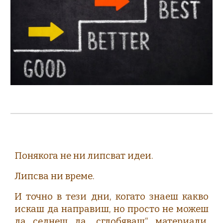
Понякога не ни липсват идеи.
Липсва ни време.
И точно в тези дни, когато знаеш какво
искаш да направиш, но просто не можеш
да седнеш да „сглобяваш“ материали,